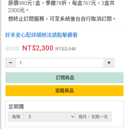
原價980元1盒，季繳78折，每盒767元，3盒共
2300元。
想終止訂閱服務，可至系統後台自行取消訂閱。
好禾安心配詳細辦法請點擊觀看
NT$
2,300
網路價
NT$
2,940
訂閱商品
追蹤商品
定期購
每隔
個月，
扣款一次