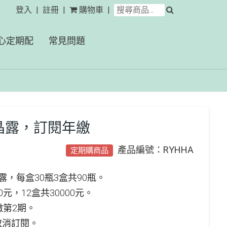
登入
註冊
購物車
心定期配
常見問題
 活力晶露，訂閱年繳
產品編號：RYHHA
定期購商品
力晶露，每盒30瓶3盒共90瓶。
0元，12盒共30000元。
繳第2期。
取消訂閱。